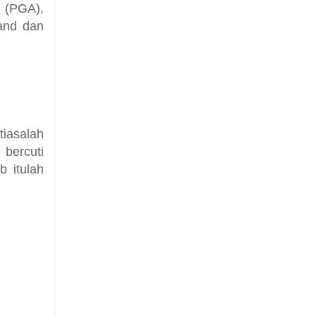
 (PGA),
land dan
tiasalah
 bercuti
 itulah