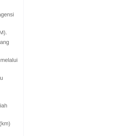
agensi
M).
yang
melalui
tu
iah
 (km)