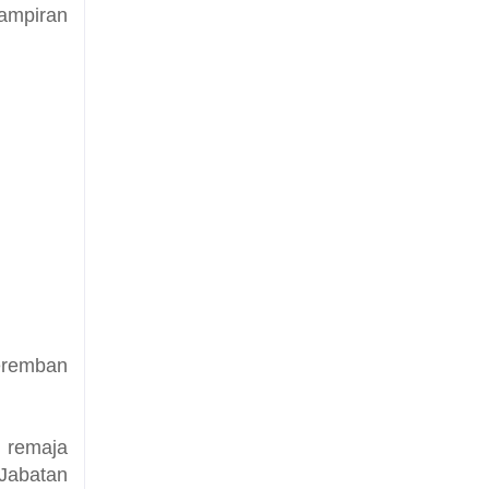
hampiran
eremban
i remaja
Jabatan