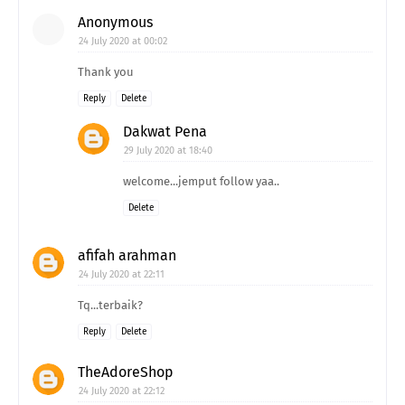
Anonymous
24 July 2020 at 00:02
Thank you
Reply
Delete
Dakwat Pena
29 July 2020 at 18:40
welcome...jemput follow yaa..
Delete
afifah arahman
24 July 2020 at 22:11
Tq...terbaik?
Reply
Delete
TheAdoreShop
24 July 2020 at 22:12