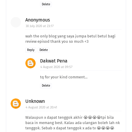
Delete
Anonymous
30 July 2020 at 23:17
wah the only blog yang saya jumpa betul betul bagi
review episod thank you so much <3
Reply
Delete
Dakwat Pena
4 August 2020 at 09:57
tq for your kind comment...
Delete
Unknown
4 August 2020 at 20:41
Walaupun x dapat tenggok akhir 😭😭😭😭tpi bila
baca in memang best. Kalau ada ulangan boleh lah nk
tenggok. Sebab x dapat tenggok x ada tv 😭😭😭😭