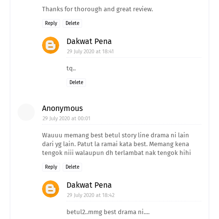
Thanks for thorough and great review.
Reply
Delete
Dakwat Pena
29 July 2020 at 18:41
tq..
Delete
Anonymous
29 July 2020 at 00:01
Wauuu memang best betul story line drama ni lain
dari yg lain. Patut la ramai kata best. Memang kena
tengok niii walaupun dh terlambat nak tengok hihi
Reply
Delete
Dakwat Pena
29 July 2020 at 18:42
betul2..mmg best drama ni....