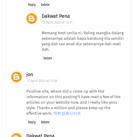
Reply
Delete
Dakwat Pena
15 April 2022 at 12:31
Memang best cerita ni. Paling xsangka dalang
sebenarnya adalah bapa kandung dia sendiri
yang dah tau anak dia sebenarnya dah mati
dah.
Delete
jon
13 April 2022 at 17:28
Positive site, where did u come up with the
information on this posting?I have read a few of the
articles on your website now, and I really like your
style. Thanks a million and please keep up the
effective work.
먹튀검증사이트
Reply
Delete
Dakwat Pena