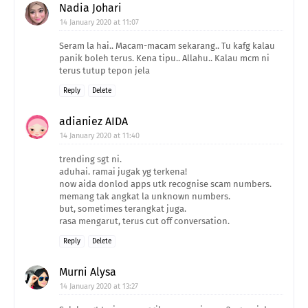
Nadia Johari
14 January 2020 at 11:07
Seram la hai.. Macam-macam sekarang.. Tu kafg kalau
panik boleh terus. Kena tipu.. Allahu.. Kalau mcm ni
terus tutup tepon jela
Reply
Delete
adianiez AIDA
14 January 2020 at 11:40
trending sgt ni.
aduhai. ramai jugak yg terkena!
now aida donlod apps utk recognise scam numbers.
memang tak angkat la unknown numbers.
but, sometimes terangkat juga.
rasa mengarut, terus cut off conversation.
Reply
Delete
Murni Alysa
14 January 2020 at 13:27