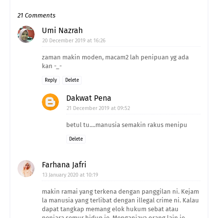
21 Comments
Umi Nazrah
20 December 2019 at 16:26
zaman makin moden, macam2 lah penipuan yg ada
kan -_-
Reply
Delete
Dakwat Pena
21 December 2019 at 09:52
betul tu....manusia semakin rakus menipu
Delete
Farhana Jafri
13 January 2020 at 10:19
makin ramai yang terkena dengan panggilan ni. Kejam
la manusia yang terlibat dengan illegal crime ni. Kalau
dapat tangkap memang elok hukum sebat atau
penjara semur hidup je. Menganiaya orang lain je