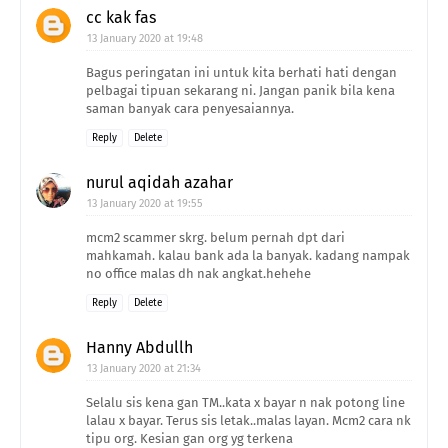
cc kak fas
13 January 2020 at 19:48
Bagus peringatan ini untuk kita berhati hati dengan
pelbagai tipuan sekarang ni. Jangan panik bila kena
saman banyak cara penyesaiannya.
Reply
Delete
nurul aqidah azahar
13 January 2020 at 19:55
mcm2 scammer skrg. belum pernah dpt dari
mahkamah. kalau bank ada la banyak. kadang nampak
no office malas dh nak angkat.hehehe
Reply
Delete
Hanny Abdullh
13 January 2020 at 21:34
Selalu sis kena gan TM..kata x bayar n nak potong line
lalau x bayar. Terus sis letak..malas layan. Mcm2 cara nk
tipu org. Kesian gan org yg terkena