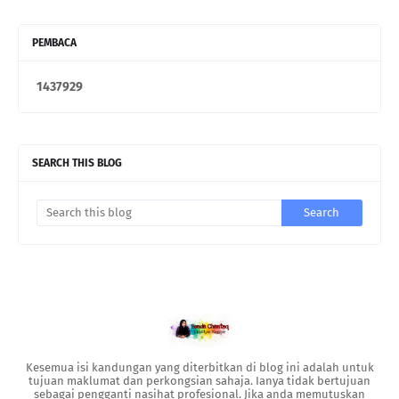
PEMBACA
1
4
3
7
9
2
9
SEARCH THIS BLOG
Kesemua isi kandungan yang diterbitkan di blog ini adalah untuk
tujuan maklumat dan perkongsian sahaja. Ianya tidak bertujuan
sebagai pengganti nasihat profesional. Jika anda memutuskan