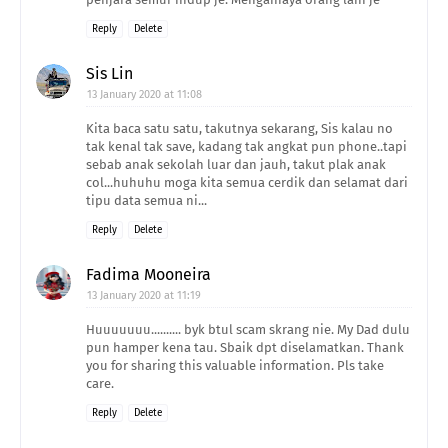
Reply
Delete
Sis Lin
13 January 2020 at 11:08
Kita baca satu satu, takutnya sekarang, Sis kalau no
tak kenal tak save, kadang tak angkat pun phone..tapi
sebab anak sekolah luar dan jauh, takut plak anak
col...huhuhu moga kita semua cerdik dan selamat dari
tipu data semua ni...
Reply
Delete
Fadima Mooneira
13 January 2020 at 11:19
Huuuuuuu.......... byk btul scam skrang nie. My Dad dulu
pun hamper kena tau. Sbaik dpt diselamatkan. Thank
you for sharing this valuable information. Pls take
care.
Reply
Delete