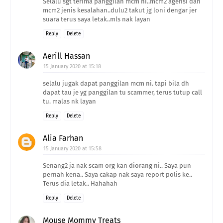
Selalu sgt terima panggilan mcm ni..mcm2 agensi dan
mcm2 jenis kesalahan..dulu2 takut jg loni dengar jer
suara terus saya letak..mls nak layan
Reply
Delete
Aerill Hassan
15 January 2020 at 15:18
selalu jugak dapat panggilan mcm ni. tapi bila dh
dapat tau je yg panggilan tu scammer, terus tutup call
tu. malas nk layan
Reply
Delete
Alia Farhan
15 January 2020 at 15:58
Senang2 ja nak scam org kan diorang ni.. Saya pun
pernah kena.. Saya cakap nak saya report polis ke..
Terus dia letak.. Hahahah
Reply
Delete
Mouse Mommy Treats