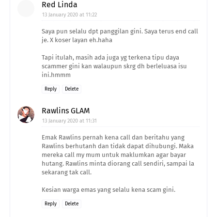
Red Linda
13 January 2020 at 11:22
Saya pun selalu dpt panggilan gini. Saya terus end call
je. X koser layan eh.haha
Tapi itulah, masih ada juga yg terkena tipu daya
scammer gini kan walaupun skrg dh berleluasa isu
ini.hmmm
Reply
Delete
Rawlins GLAM
13 January 2020 at 11:31
Emak Rawlins pernah kena call dan beritahu yang
Rawlins berhutanh dan tidak dapat dihubungi. Maka
mereka call my mum untuk maklumkan agar bayar
hutang. Rawlins minta diorang call sendiri, sampai la
sekarang tak call.
Kesian warga emas yang selalu kena scam gini.
Reply
Delete