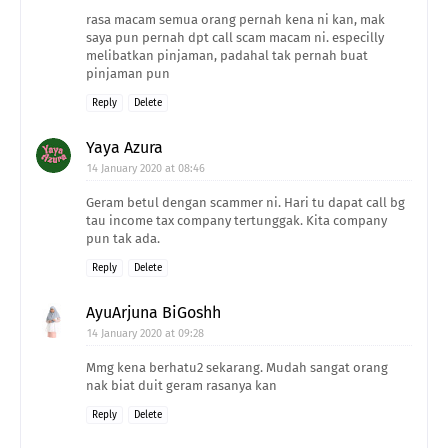
rasa macam semua orang pernah kena ni kan, mak
saya pun pernah dpt call scam macam ni. especilly
melibatkan pinjaman, padahal tak pernah buat
pinjaman pun
Reply
Delete
Yaya Azura
14 January 2020 at 08:46
Geram betul dengan scammer ni. Hari tu dapat call bg
tau income tax company tertunggak. Kita company
pun tak ada.
Reply
Delete
AyuArjuna BiGoshh
14 January 2020 at 09:28
Mmg kena berhatu2 sekarang. Mudah sangat orang
nak biat duit geram rasanya kan
Reply
Delete